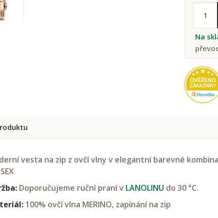
Na sk
převo
roduktu
erní vesta na zip z ovčí vlny v elegantní barevné kombin
ISEX
ržba:
Doporučujeme ruční praní v
LANOLINU
do 30 °C.
eriál:
100% ovčí vlna MERINO, zapínání na zip