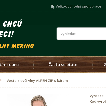
Velkoobchodní spolupráce
i chcú
eci!
vlny merino
čím rounu
Často se ptáte
Vesta z ovčí vlny ALPEN ZIP s kárem
Výrobce:
Kód výro