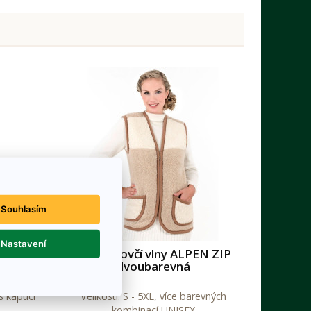
Souhlasím
Nastavení
večka s
Vesta z ovčí vlny ALPEN ZIP
dvoubarevná
s kapucí
Velikosti: S - 5XL, více barevných
kombinací UNISEX