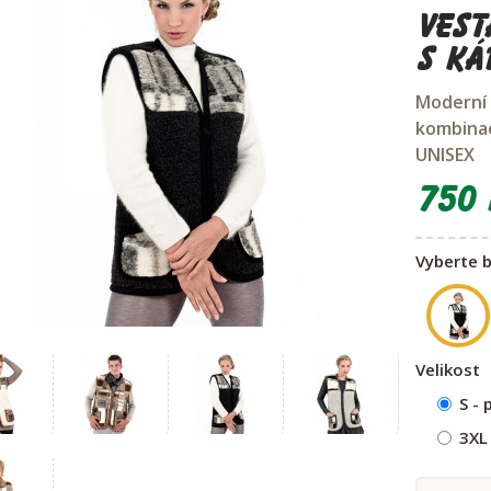
Vest
s ká
Moderní 
kombinac
UNISEX
750 
Vyberte 
Velikost
S -
3XL