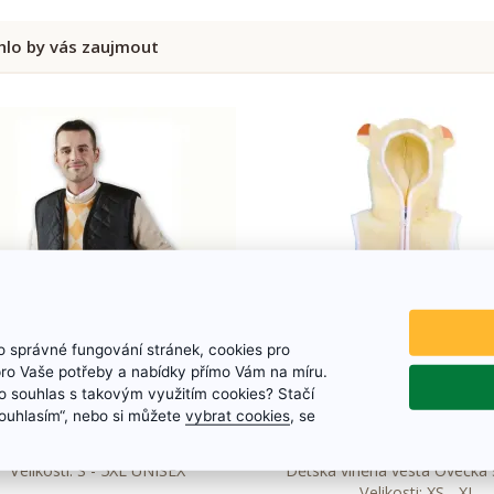
lo by vás zaujmout
 správné fungování stránek, cookies pro
pro Vaše potřeby a nabídky přímo Vám na míru.
 souhlas s takovým využitím cookies? Stačí
Prošívaná vesta Pika
Dětská vlněná vesta O
„Souhlasím“, nebo si můžete
vybrat cookies
, se
kapucí
Velikosti: S - 5XL UNISEX
Dětská vlněná vesta Ovečka 
Velikosti: XS - XL