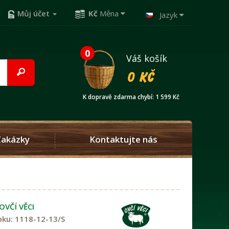
Můj účet
Kč
Měna
Jazyk
0
Váš košík
0 Kč
K dopravě zdarma chybí: 1 599 Kč
Zakázky
Kontaktujte nás
OVČÍ VĚCI
bku:
1118-12-13/S