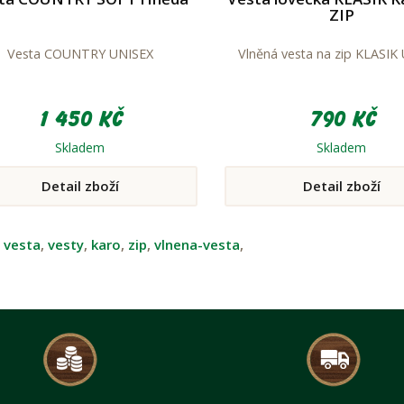
ZIP
Vesta COUNTRY UNISEX
Vlněná vesta na zip KLASIK
1 450 Kč
790 Kč
Skladem
Skladem
Detail zboží
Detail zboží
:
vesta
,
vesty
,
karo
,
zip
,
vlnena-vesta
,