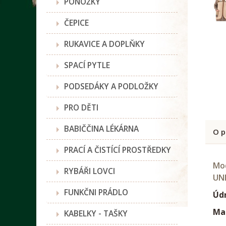
PONOŽKY
ČEPICE
RUKAVICE A DOPLŇKY
SPACÍ PYTLE
PODSEDÁKY A PODLOŽKY
PRO DĚTI
BABIČČINA LÉKÁRNA
O p
PRACÍ A ČISTÍCÍ PROSTŘEDKY
Mod
RYBÁŘI LOVCI
UN
FUNKČNI PRÁDLO
Úd
Mat
KABELKY - TAŠKY