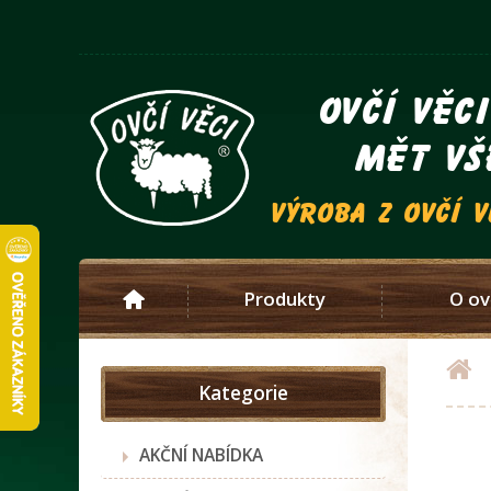
ovčí věc
mět vš
výroba z ovčí 
Produkty
O ov
Kategorie
AKČNÍ NABÍDKA