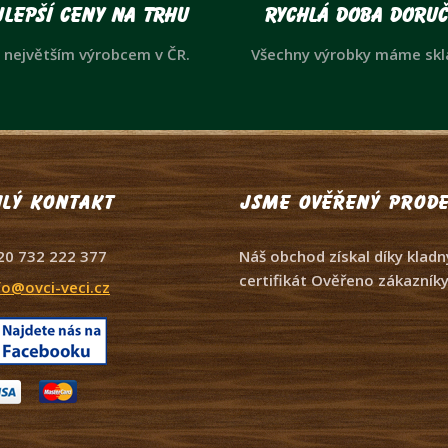
lepší ceny na trhu
Rychlá doba doruč
 největším výrobcem v ČR.
Všechny výrobky máme sk
lý kontakt
Jsme ověřený prode
20 732 222 377
Náš obchod získal díky kla
certifikát Ověřeno zákazníky
fo@ovci-veci.cz