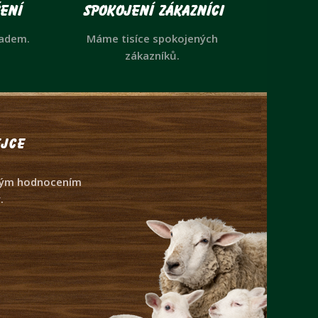
ení
Spokojení zákazníci
ladem.
Máme tisíce spokojených
zákazníků.
jce
dným hodnocením
.