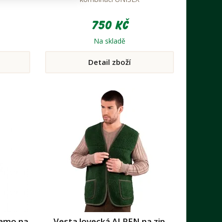
750 Kč
Na skladě
Detail zboží
Kamo na
Vesta lovecká ALPEN na zip