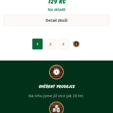
129 Kč
Na skladě
Detail zboží
>
1
2
3
Ověřený prodejce
Na trhu jsme již více jak 20 let.