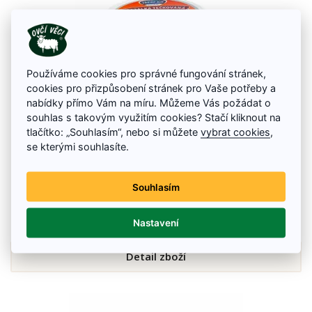
Používáme cookies pro správné fungování stránek,
cookies pro přizpůsobení stránek pro Vaše potřeby a
nabídky přímo Vám na míru. Můžeme Vás požádat o
souhlas s takovým využitím cookies? Stačí kliknout na
tlačítko: „Souhlasím“, nebo si můžete
vybrat cookies
,
se kterými souhlasíte.
Bylinná mast Třezalka tečkovaná, 150 ml
Bylinná mast z třezalky tečkované je vhodná pro regeneraci suché a
popraskané pokožky
Souhlasím
59 Kč
Nastavení
Na skladě
Detail zboží