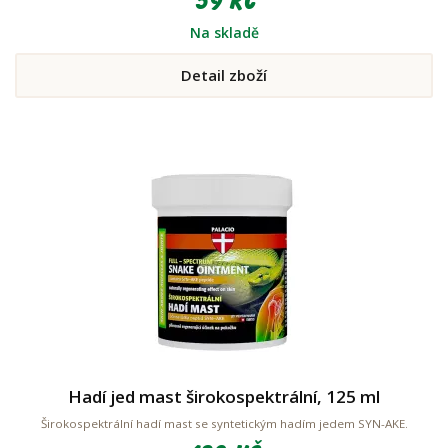
59 Kč
Na skladě
Detail zboží
Hadí jed mast širokospektrální, 125 ml
Širokospektrální hadí mast se syntetickým hadím jedem SYN-AKE.