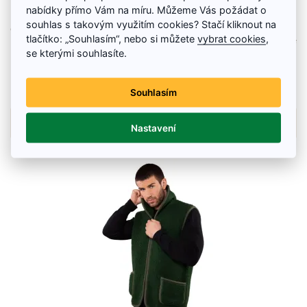
Čelenka Hunter
nabídky přímo Vám na míru. Můžeme Vás požádat o
souhlas s takovým využitím cookies? Stačí kliknout na
Čelenka HUNTER z ovčí vlny Vám chrání uši a čelo proti nachlazení v jarních
tlačítko: „Souhlasím“, nebo si můžete
vybrat cookies
,
měsících při rybaření nebo turistice. Vlněná čelenka Hunter nejen hřeje, ale
také zamezuje rušivé zasahování vlasů do obličeje.
se kterými souhlasíte.
280 Kč
Souhlasím
Skladem
Detail zboží
Nastavení