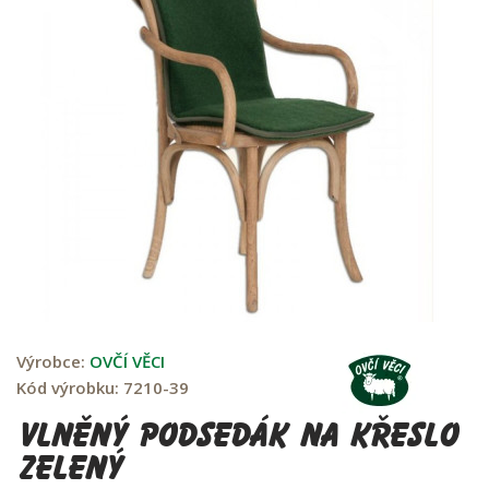
Výrobce:
OVČÍ VĚCI
Kód výrobku:
7210-39
Vlněný podsedák na křeslo
zelený