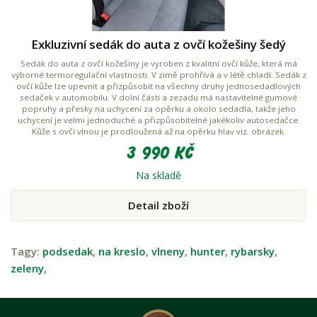
Exkluzivní sedák do auta z ovčí kožešiny šedý
Sedák do auta z ovčí kožešiny je vyroben z kvalitní ovčí kůže, která má
výborné termoregulační vlastnosti. V zimě prohřívá a v létě chladí. Sedák z
ovčí kůže lze upevnit a přizpůsobit na všechny druhy jednosedadlových
sedaček v automobilu. V dolní části a zezadu má nastavitelné gumové
popruhy a přesky na uchycení za opěrku a okolo sedadla, takže jeho
uchycení je velmi jednoduché a přizpůsobitelné jakékoliv autosedačce.
Kůže s ovčí vlnou je prodloužená až na opěrku hlav viz. obrázek.
3 990 Kč
Na skladě
Detail zboží
Tagy:
podsedak
,
na kreslo
,
vlneny
,
hunter
,
rybarsky
,
zeleny
,