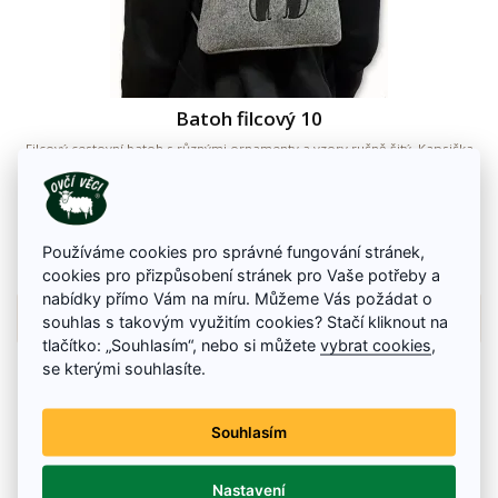
Batoh filcový 10
Filcový cestovní batoh s různými ornamenty a vzory ručně šitý. Kapsička
na zips uvnitř batohu na mobilní telefon s upravou na sluchátka. Zapínání
poklopu batohu na magnetický uzávěr a zajištění šňůrkou. Nastavitelné
popruhy batohu.
550 Kč
Používáme cookies pro správné fungování stránek,
Na skladě
cookies pro přizpůsobení stránek pro Vaše potřeby a
nabídky přímo Vám na míru. Můžeme Vás požádat o
Detail zboží
souhlas s takovým využitím cookies? Stačí kliknout na
tlačítko: „Souhlasím“, nebo si můžete
vybrat cookies
,
se kterými souhlasíte.
Souhlasím
Nastavení