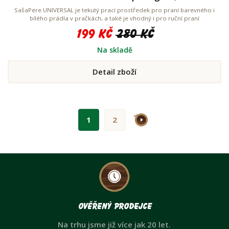
SašaPere UNIVERSAL je tekutý prací prostředek pro praní barevného i
bílého prádla v pračkách, a také je vhodný i pro ruční praní
199 Kč
280 Kč
Na skladě
Detail zboží
>
1
2
Ověřený prodejce
Na trhu jsme již více jak 20 let.