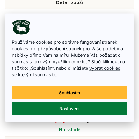
Detail zboží
Používáme cookies pro správné fungování stránek,
cookies pro přizpůsobení stránek pro Vaše potřeby a
nabídky přímo Vám na míru. Můžeme Vás požádat o
souhlas s takovým využitím cookies? Stačí kliknout na
tlačítko: „Souhlasím“, nebo si můžete
vybrat cookies
,
se kterými souhlasíte.
Souhlasím
PERGEL Universal, 3 L
Nastavení
Prací gel PERGEL Universal na barevné i bílé prádlo s příjemnou vůni.
149 Kč
180 Kč
Na skladě