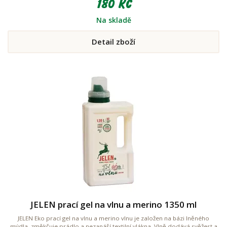
180 Kč
Na skladě
Detail zboží
JELEN prací gel na vlnu a merino 1350 ml
JELEN Eko prací gel na vlnu a merino vlnu je založen na bázi lněného
mýdla, změkčuje prádlo a nezanáší textilní vlákna. Vlně dodává svěžest a